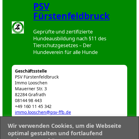
PSV
Fürstenfeldbruck
Geprüfte und zertifizierte
Hundeausbildung nach §11 des
Tierschutzgesetzes – Der
Hundeverein für alle Hunde
Geschäftsstelle
PSV Fürstenfeldbruck
Immo Looschen
Mauerner Str. 3
82284 Grafrath
08144 98 443
+49 160 11 45 342
immo.looschen@psv-ffb.de
Wir verwenden Cookies, um die Webseite
Webmaster
optimal gestalten und fortlaufend
webmaster@psv-ffb.de