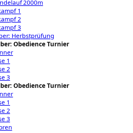
ändelauf 2000m
kampf 1
kampf 2
kampf 3
ber: Herbstprüfung
ober: Obedience Turnier
nner
se 1
se 2
se 3
ober: Obedience Turnier
nner
se 1
se 2
se 3
oren