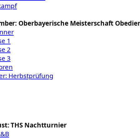
kampf
ember: Oberbayerische Meisterschaft Obedie
nner
se 1
se 2
se 3
oren
er: Herbstprüfung
ust: THS Nachtturnier
A&B