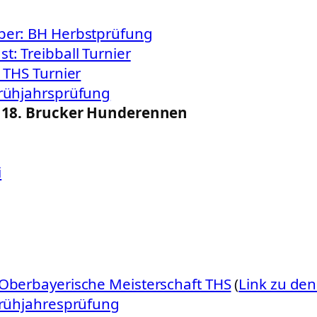
ber: BH Herbstprüfung
t: Treibball Turnier
: THS Turnier
Frühjahrsprüfung
i: 18. Brucker Hunderennen
i
 Oberbayerische Meisterschaft THS
(
Link zu den
 Frühjahresprüfung