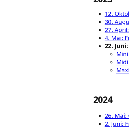
12. Okto
30. Augus
27. April
4. Mai: 
22. Jun
Mini
Midi
Max
2024
26. Mai:
2. Juni: