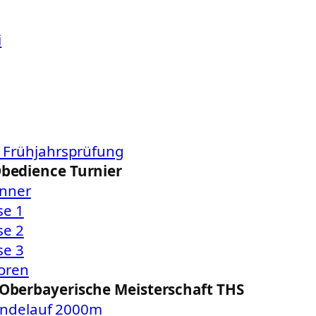
i
l: Frühjahrsprüfung
Obedience Turnier
nner
se 1
se 2
se 3
oren
 Oberbayerische Meisterschaft THS
ändelauf 2000m