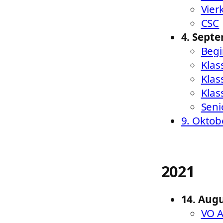
Vier
CSC
4. Sept
Begi
Klas
Klas
Klas
Seni
9. Oktob
2021
14. Aug
VO 