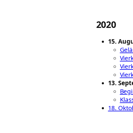
2020
15. Aug
Gel
Vier
Vier
Vier
13. Sep
Begi
Klas
18. Okto