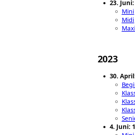
23. Jun
Mini
Midi
Max
2023
30. Apri
Begi
Klas
Klas
Klas
Seni
4. Juni
Mini