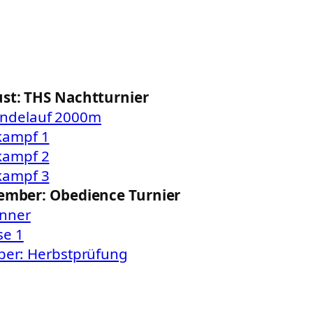
ust: THS Nachtturnier
ändelauf 2000m
kampf 1
kampf 2
kampf 3
tember: Obedience Turnier
nner
se 1
ber: Herbstprüfung