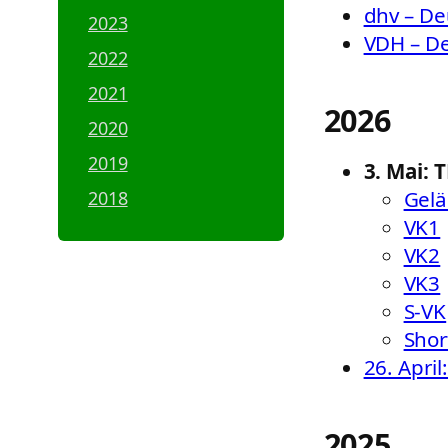
dhv – De
2023
VDH – De
2022
2021
2026
2020
2019
3. Mai: 
Gel
2018
VK1
VK2
VK3
S-VK
Shor
26. Apri
2025