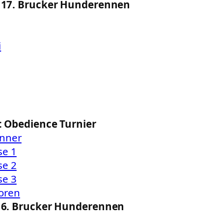
i: 17. Brucker Hunderennen
i
l: Obedience Turnier
nner
se 1
se 2
se 3
oren
: 16. Brucker Hunderennen