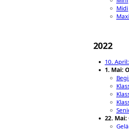
Midi
Max
2022
10. Apri
1. Mai: 
Begi
Klas
Klas
Klas
Seni
22. Mai:
Gel