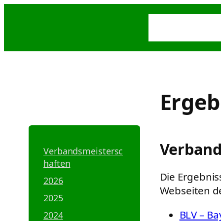
Zum
Über
Inhalt
Aktuelle
Uns
springen
Ergeb
Verband
Verbandsmeistersc
haften
Die Ergebnis
2026
Webseiten de
2025
BLV – Ba
2024