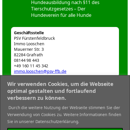
Hundeausbildung nach §11 des
Tierschutzgesetzes – Der
Hundeverein für alle Hunde
Geschäftsstelle
PSV Fürstenfeldbruck
Immo Looschen
Mauerner Str. 3
82284 Grafrath
08144 98 443
+49 160 11 45 342
immo.looschen@psv-ffb.de
Wir verwenden Cookies, um die Webseite
Webmaster
optimal gestalten und fortlaufend
webmaster@psv-ffb.de
verbessern zu können.
Datenschutzerklärung
Durch die weitere Nutzung der Webseite stimmen Sie der
Disclaimer
Verwendung von Cookies zu. Weitere Informationen finden
Impressum
Sie in unserer Datenschutzerklärung.