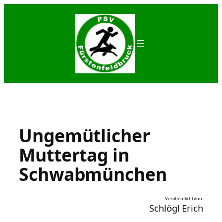
Zum
Inhalt
springen
Ungemütlicher
Muttertag in
Schwabmünchen
Veröffentlicht von:
Schlögl Erich