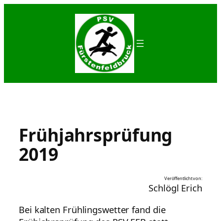
Zum
Inhalt
springen
Frühjahrsprüfung
2019
Veröffentlicht von:
Schlögl Erich
Bei kalten Frühlingswetter fand die