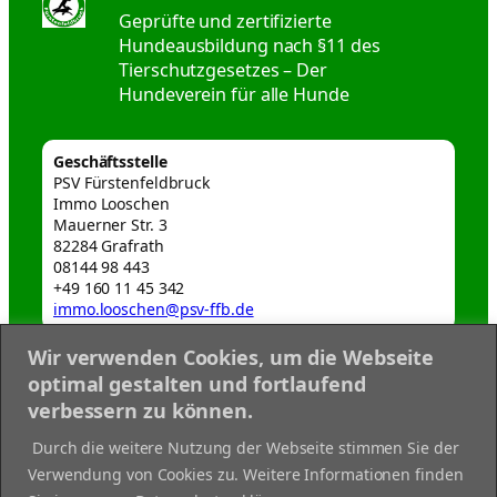
Geprüfte und zertifizierte
Hundeausbildung nach §11 des
Tierschutzgesetzes – Der
Hundeverein für alle Hunde
Geschäftsstelle
PSV Fürstenfeldbruck
Immo Looschen
Mauerner Str. 3
82284 Grafrath
08144 98 443
+49 160 11 45 342
immo.looschen@psv-ffb.de
Wir verwenden Cookies, um die Webseite
Webmaster
optimal gestalten und fortlaufend
webmaster@psv-ffb.de
verbessern zu können.
Datenschutzerklärung
Durch die weitere Nutzung der Webseite stimmen Sie der
Disclaimer
Verwendung von Cookies zu. Weitere Informationen finden
Impressum