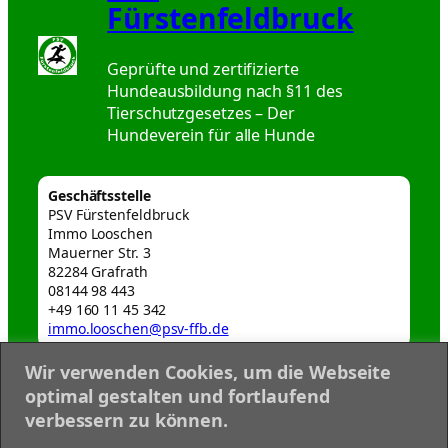
Fürstenfeldbruck
Geprüfte und zertifizierte
Hundeausbildung nach §11 des
Tierschutzgesetzes – Der
Hundeverein für alle Hunde
Geschäftsstelle
PSV Fürstenfeldbruck
Immo Looschen
Mauerner Str. 3
82284 Grafrath
08144 98 443
+49 160 11 45 342
immo.looschen@psv-ffb.de
Wir verwenden Cookies, um die Webseite
Webmaster
optimal gestalten und fortlaufend
webmaster@psv-ffb.de
verbessern zu können.
Datenschutzerklärung