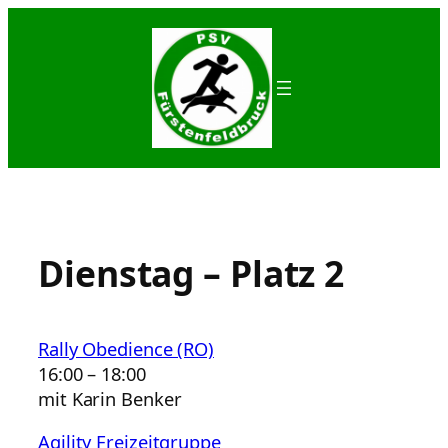
Zum
Inhalt
springen
Dienstag – Platz 2
Rally Obedience (RO)
16:00
–
18:00
mit Karin Benker
Agility Freizeitgruppe