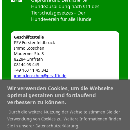
Geprüfte und zertifizierte
Hundeausbildung nach §11 des
Tierschutzgesetzes – Der
Hundeverein für alle Hunde
Geschäftsstelle
PSV Fürstenfeldbruck
Immo Looschen
Mauerner Str. 3
82284 Grafrath
08144 98 443
+49 160 11 45 342
immo.looschen@psv-ffb.de
Wir verwenden Cookies, um die Webseite
Webmaster
optimal gestalten und fortlaufend
webmaster@psv-ffb.de
verbessern zu können.
Datenschutzerklärung
Durch die weitere Nutzung der Webseite stimmen Sie der
Disclaimer
Verwendung von Cookies zu. Weitere Informationen finden
Impressum
Sie in unserer Datenschutzerklärung.