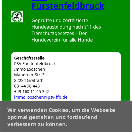
Fürstenfeldbruck
Geprüfte und zertifizierte
Hundeausbildung nach §11 des
Tierschutzgesetzes – Der
Hundeverein für alle Hunde
Geschäftsstelle
PSV Fürstenfeldbruck
Immo Looschen
Mauerner Str. 3
82284 Grafrath
08144 98 443
+49 160 11 45 342
immo.looschen@psv-ffb.de
Wir verwenden Cookies, um die Webseite
Webmaster
optimal gestalten und fortlaufend
webmaster@psv-ffb.de
verbessern zu können.
Datenschutzerklärung