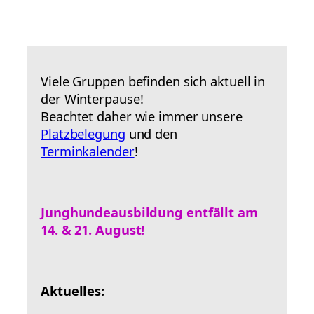
n
g
-
N
a
v
Viele Gruppen befinden sich aktuell in
i
der Winterpause!
g
a
Beachtet daher wie immer unsere
t
Platzbelegung
und den
i
Terminkalender
!
o
n
Junghundeausbildung entfällt am
14. & 21. August!
Aktuelles: