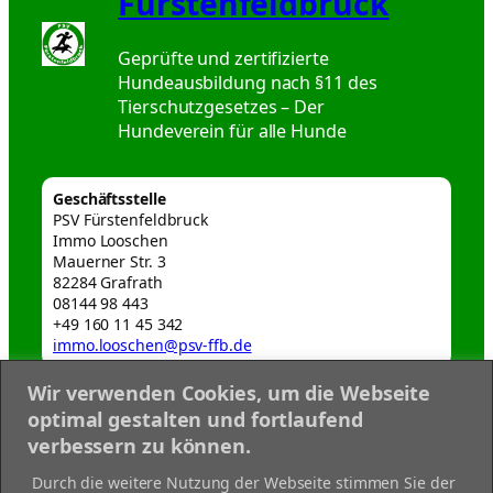
Fürstenfeldbruck
Geprüfte und zertifizierte
Hundeausbildung nach §11 des
Tierschutzgesetzes – Der
Hundeverein für alle Hunde
Geschäftsstelle
PSV Fürstenfeldbruck
Immo Looschen
Mauerner Str. 3
82284 Grafrath
08144 98 443
+49 160 11 45 342
immo.looschen@psv-ffb.de
Wir verwenden Cookies, um die Webseite
Webmaster
optimal gestalten und fortlaufend
webmaster@psv-ffb.de
verbessern zu können.
Datenschutzerklärung
Durch die weitere Nutzung der Webseite stimmen Sie der