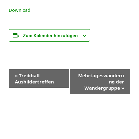
Download
Zum Kalender hinzufügen
V
«
Treibball
Mehrtageswanderu
e
Ausbildertreffen
ng der
r
Wandergruppe
»
a
n
s
t
a
l
t
u