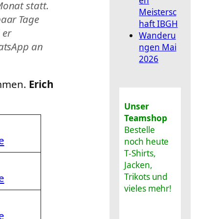
en
onat statt.
Meistersc
paar Tage
haft IBGH
 er
Wanderu
atsApp an
ngen Mai
2026
ommen.
Erich
Unser
Teamshop
Bestelle
e
noch heute
T-Shirts,
Jacken,
Trikots und
e
vieles mehr!
e