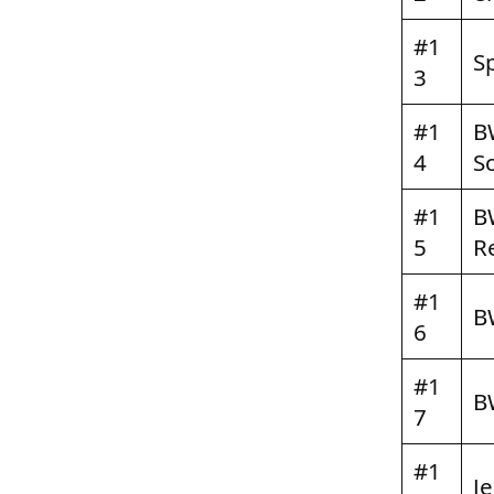
#1
S
3
#1
B
4
S
#1
B
5
R
#1
B
6
#1
B
7
#1
J