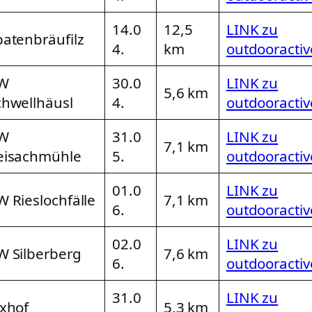
14.0
12,5
LINK zu
patenbräufilz
4.
km
outdooractiv
W
30.0
LINK zu
5,6 km
chwellhäusl
4.
outdooractiv
W
31.0
LINK zu
7,1 km
eisachmühle
5.
outdooractiv
01.0
LINK zu
W Rieslochfälle
7,1 km
6.
outdooractiv
02.0
LINK zu
W Silberberg
7,6 km
6.
outdooractiv
31.0
LINK zu
exhof
5,3 km