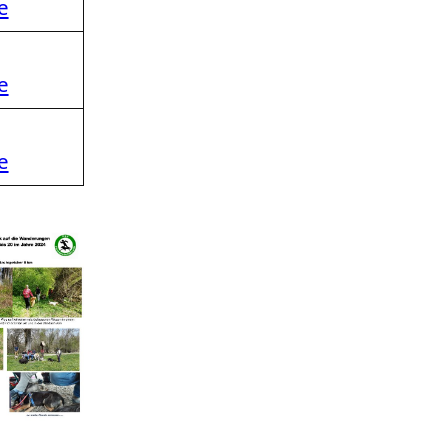
e
e
e