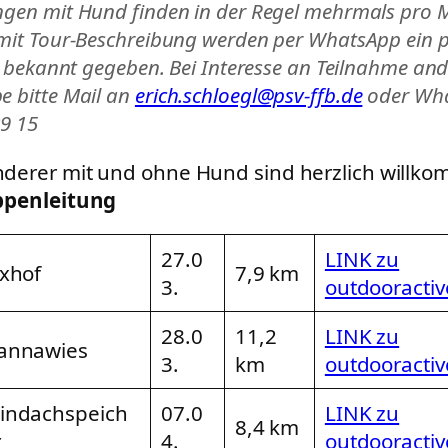
gen mit Hund finden in der Regel mehrmals pro M
mit Tour-Beschreibung werden per WhatsApp ein 
s bekannt gegeben. Bei Interesse an Teilnahme and
 bitte Mail an
erich.schloegl@psv-ffb.de
oder Wh
9 15
derer mit und ohne Hund sind herzlich willk
ppenleitung
27.0
LINK zu
exhof
7,9 km
3.
outdooractiv
28.0
11,2
LINK zu
annawies
3.
km
outdooractiv
indachspeich
07.0
LINK zu
8,4 km
r
4.
outdooractiv