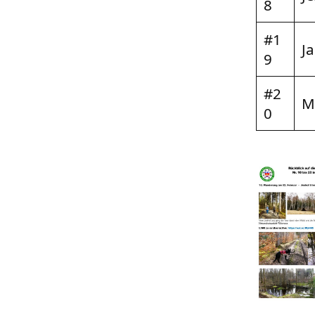
8
#1
J
9
#2
M
0