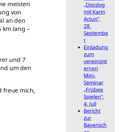
ie meisten
„Discdog
ung von
mit Karin
Actun“,
al an den
28.
5 km lang –
Septembe
r
Einladung
zum
rer und 7
vereinsint
rund um den
ernen
Mini-
Seminar
 freue mich,
„Frisbee
Spielen“,
4. Juli
Bericht
zur
Bayerisch