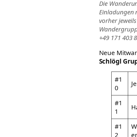
Die Wanderun
Einladungen 
vorher jeweil
Wandergruppe
+49 171 403 8
Neue Mitwan
Schlögl Gru
#1
J
0
#1
H
1
#1
W
2
e