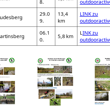
8.
outdooractiv
29.0
13,4
LINK zu
audesberg
9.
km
outdooractiv
06.1
L
INK zu
artinsberg
5,8 km
0.
outdooractiv