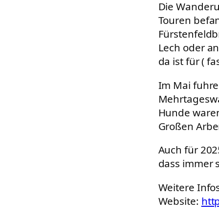
Die Wanderu
Touren befa
Fürstenfeldb
Lech oder an
da ist für ( 
Im Mai fuhre
Mehrtageswa
Hunde waren
Großen Arber
Auch für 202
dass immer s
Weitere Info
Website:
htt