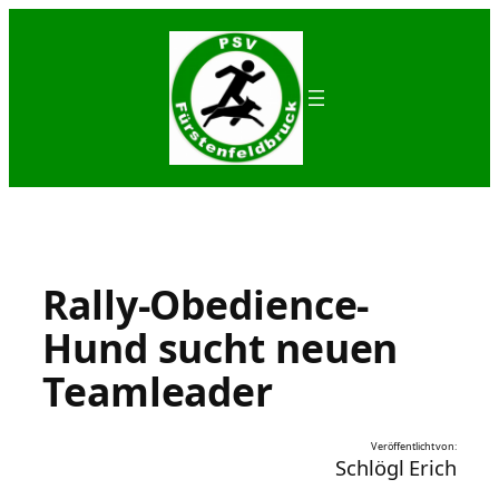
Zum
Inhalt
springen
Rally-Obedience-
Hund sucht neuen
Teamleader
Veröffentlicht von:
Schlögl Erich