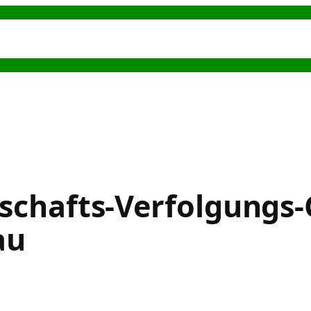
s
Hundeerziehung
Hundesport
Alternative
chafts-Verfolgungs
au