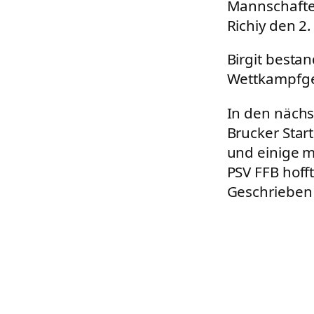
Mannschaften
Richiy den 2.
Birgit besta
Wettkampfge
In den näch
Brucker Start
und einige m
PSV FFB hofft
Geschrieben