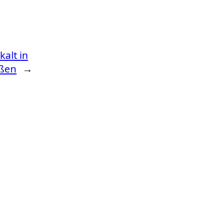
kalt in
ßen
→