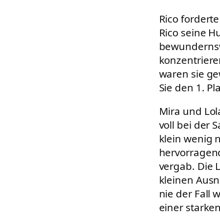
Rico fordert
Rico seine H
bewundernswe
konzentriere
waren sie ge
Sie den 1. Pl
Mira und Lol
voll bei der 
klein wenig 
hervorragend
vergab. Die 
kleinen Ausn
nie der Fall 
einer starke