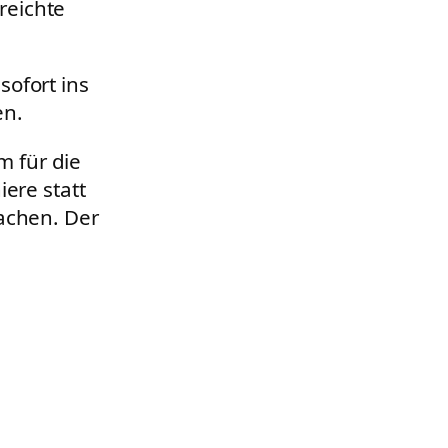
reichte
sofort ins
en.
 für die
ere statt
machen. Der