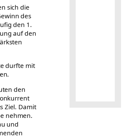
n sich die
Gewinn des
ufig den 1.
rung auf den
tärksten
e durfte mit
hen.
nuten den
Konkurrent
 Ziel. Damit
se nehmen.
rau und
ehmenden