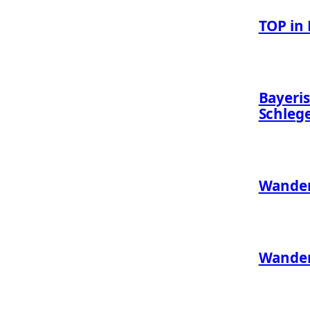
TOP in
Bayeri
Schlege
Wander
Wander