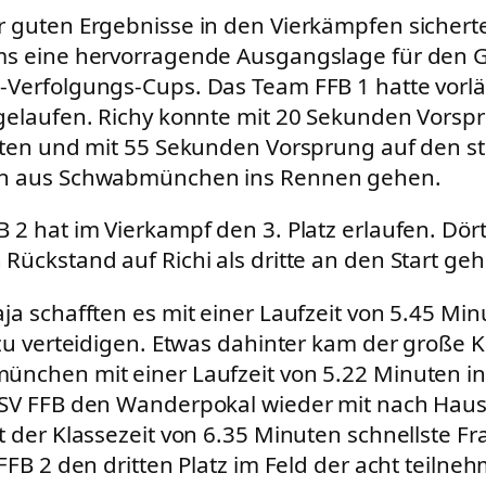
 guten Ergebnisse in den Vierkämpfen sicherte
ms eine hervorragende Ausgangslage für den 
Verfolgungs-Cups. Das Team FFB 1 hatte vorlä
gelaufen. Richy konnte mit 20 Sekunden Vorsp
rten und mit 55 Sekunden Vorsprung auf den s
n aus Schwabmünchen ins Rennen gehen.
 2 hat im Vierkampf den 3. Platz erlaufen. Dört
Rückstand auf Richi als dritte an den Start ge
ja schafften es mit einer Laufzeit von 5.45 Mi
 zu verteidigen. Etwas dahinter kam der große 
nchen mit einer Laufzeit von 5.22 Minuten ins
PSV FFB den Wanderpokal wieder mit nach Hau
t der Klassezeit von 6.35 Minuten schnellste F
 FFB 2 den dritten Platz im Feld der acht teiln