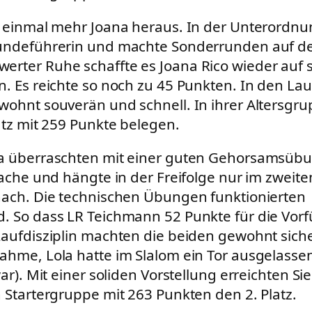
e einmal mehr Joana heraus. In der Unterordnu
undeführerin und machte Sonderrunden auf de
rter Ruhe schaffte es Joana Rico wieder auf s
n. Es reichte so noch zu 45 Punkten. In den Lau
wohnt souverän und schnell. In ihrer Altersgr
atz mit 259 Punkte belegen.
a überraschten mit einer guten Gehorsamsübu
Sache und hängte in der Freifolge nur im zweiten
nach. Die technischen Übungen funktionierten
. So dass LR Teichmann 52 Punkte für die Vor
Laufdisziplin machten die beiden gewohnt sicher
ahme, Lola hatte im Slalom ein Tor ausgelasse
war). Mit einer soliden Vorstellung erreichten Sie
n Startergruppe mit 263 Punkten den 2. Platz.