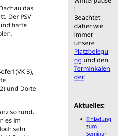
Winterpause
 Dachau das
!
tt. Der PSV
Beachtet
und hatte
daher wie
olen.
immer
unsere
Platzbelegu
ng
und den
Terminkalen
ferl (VK 3),
der
!
ite
 2) und Dörte
Aktuelles:
anz so rund.
Einladung
nn es im
zum
doch sehr
Seminar