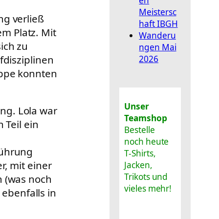
en
Meistersc
ng verließ
haft IBGH
m Platz. Mit
Wanderu
ich zu
ngen Mai
fdisziplinen
2026
uppe konnten
Unser
ng. Lola war
Teamshop
 Teil ein
Bestelle
noch heute
führung
T-Shirts,
, mit einer
Jacken,
Trikots und
n (was noch
vieles mehr!
 ebenfalls in