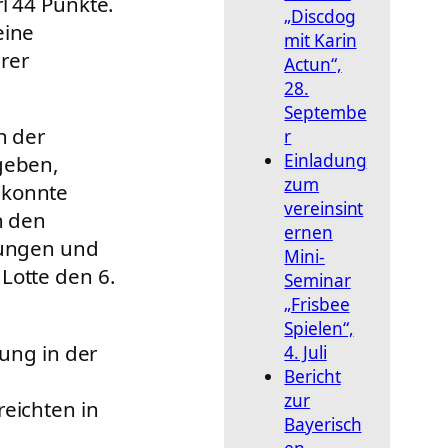
l 44 Punkte.
„Discdog
eine
mit Karin
rer
Actun“,
28.
Septembe
n der
r
Einladung
geben,
zum
 konnte
vereinsint
n den
ernen
hrungen und
Mini-
Lotte den 6.
Seminar
„Frisbee
Spielen“,
rung in der
4. Juli
Bericht
zur
reichten in
Bayerisch