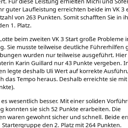
t. Für diese Leistung erhielten Michi und Sofer
r guter Laufleistung erreichten beide im VK 3 
ahl von 263 Punkten. Somit schafften Sie in ih
den 1. Platz.
 Lotte beim zweiten VK 3 Start große Probleme i
. Sie musste teilweise deutliche Führerhilfen 
bungen wurden nur teilweise ausgeführt. Hier
hterin Karin Guillard nur 43 Punkte vergeben. I
nen legte deshalb Uli Wert auf korrekte Ausfü
h das Tempo heraus. Deshalb erreichte sie mit 
nkte).
f es wesentlich besser. Mit einer soliden Vorfüh
 konnten sie sich 52 Punkte erarbeiten. Die
nen waren gewohnt sicher und schnell. Beide er
n Startergruppe den 2. Platz mit 264 Punkten.