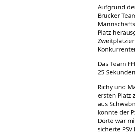
Aufgrund der
Brucker Tea
Mannschafts-
Platz heraus
Zweitplatzie
Konkurrente
Das Team FFB
25 Sekunden 
Richy und Ma
ersten Platz
aus Schwabmü
konnte der 
Dörte war mi
sicherte PSV