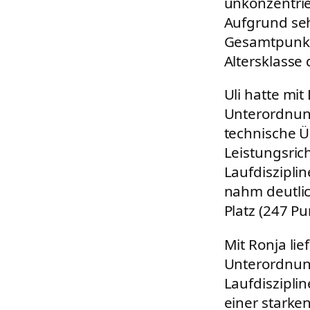
unkonzentrier
Aufgrund seh
Gesamtpunktz
Altersklasse 
Uli hatte mit
Unterordnung
technische Ü
Leistungsric
Laufdiszipli
nahm deutlic
Platz (247 Pu
Mit Ronja lie
Unterordnung
Laufdiszipli
einer starke