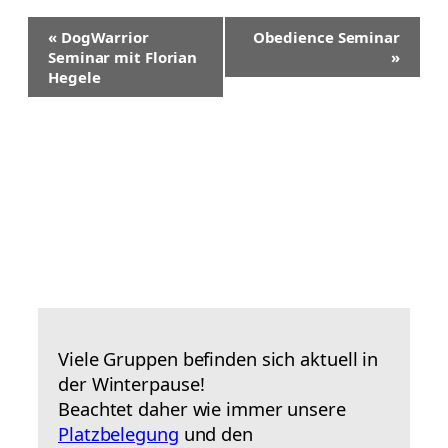
V
«
DogWarrior
Obedience Seminar
e
Seminar mit Florian
»
r
Hegele
a
n
s
t
a
l
t
u
n
g
-
N
a
v
Viele Gruppen befinden sich aktuell in
i
der Winterpause!
g
a
Beachtet daher wie immer unsere
t
Platzbelegung
und den
i